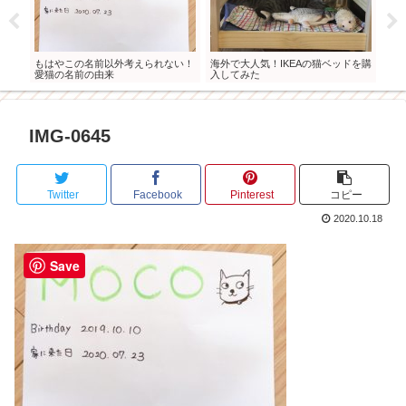
/我
もはやこの名前以外考えられない！
海外で大人気！IKEAの猫ベッドを購
家族
愛猫の名前の由来
入してみた
長記
IMG-0645
Twitter
Facebook
Pinterest
コピー
2020.10.18
Save