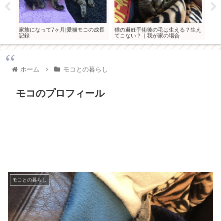
家族になって7ヶ月|愛猫モコの成長
猫の避妊手術後の毛は生える？生え
愛猫
記録
てこない？｜我が家の場合
ホーム
モコとの暮らし
モコのプロフィール
モコとの暮らし