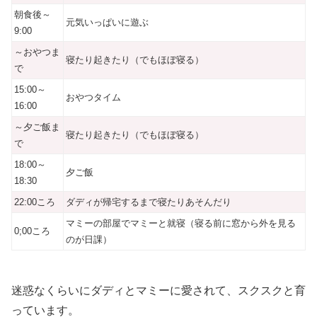
朝食後～
元気いっぱいに遊ぶ
9:00
～おやつま
寝たり起きたり（でもほぼ寝る）
で
15:00～
おやつタイム
16:00
～夕ご飯ま
寝たり起きたり（でもほぼ寝る）
で
18:00～
夕ご飯
18:30
22:00ころ
ダディが帰宅するまで寝たりあそんだり
マミーの部屋でマミーと就寝（寝る前に窓から外を見る
0;00ころ
のが日課）
迷惑なくらいにダディとマミーに愛されて、スクスクと育
っています。