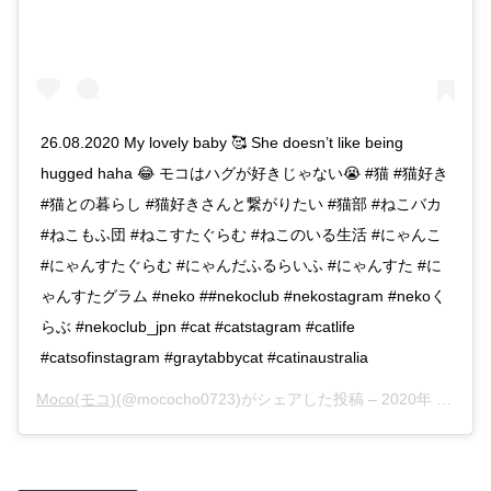
26.08.2020 My lovely baby 🥰 She doesn’t like being
hugged haha 😂 モコはハグが好きじゃない😭 #猫 #猫好き
#猫との暮らし #猫好きさんと繋がりたい #猫部 #ねこバカ
#ねこもふ団 #ねこすたぐらむ #ねこのいる生活 #にゃんこ
#にゃんすたぐらむ #にゃんだふるらいふ #にゃんすた #に
ゃんすたグラム #neko ##nekoclub #nekostagram #nekoく
らぶ #nekoclub_jpn #cat #catstagram #catlife
#catsofinstagram #graytabbycat #catinaustralia
Moco(モコ)
(@mococho0723)がシェアした投稿 –
2020年 8月月26日午前6時31分PDT