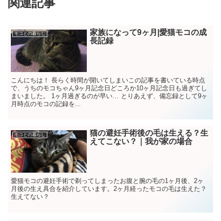
関連記事
家族になって9ヶ月|愛猫モコの成
モコとの暮らし
長記録
こんにちは！ 長らく時間が開いてしまいこの記事を書いている時点
で、うちのモコちゃん9ヶ月記念日どころか10ヶ月記念日も過ぎてし
まいました。 1ヶ月過ぎるのが早い… とりあえず、備忘録として9ヶ
月時点のモコの記録を...
猫の避妊手術後の毛は生える？生
モコとの暮らし
えてこない？｜我が家の場合
愛猫モコの避妊手術で剃ってしまったお腹と腕の毛の1ヶ月後、2ヶ
月後の生え具合を紹介しています。2ヶ月経ったモコの毛は生えた？
生えてない？