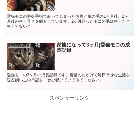
愛猫モコの避妊手術で剃ってしまったお腹と腕の毛の1ヶ月後、2ヶ
月後の生え具合を紹介しています。2ヶ月経ったモコの毛は生えた？
生えてない？
家族になって3ヶ月|愛猫モコの成
モコとの暮らし
長記録
愛猫モコの3ヶ月の成長記録です。愛猫のおかげで毎日幸せな生活を
送る飼い主の日記を、ぜひ覗いていてみてください。
スポンサーリンク