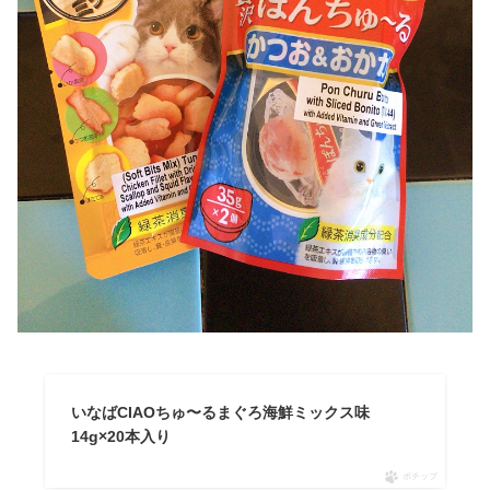
いなばCIAOちゅ〜るまぐろ海鮮ミックス味
14g×20本入り
ポチップ