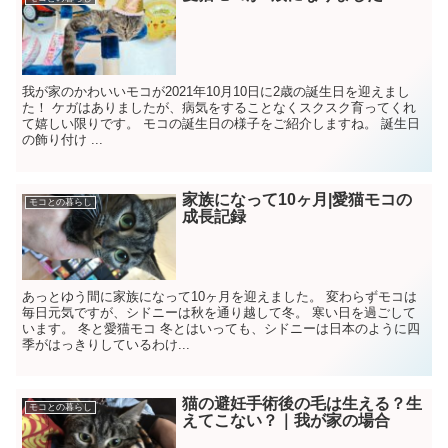
我が家のかわいいモコが2021年10月10日に2歳の誕生日を迎えまし
た！ ケガはありましたが、病気をすることなくスクスク育ってくれ
て嬉しい限りです。 モコの誕生日の様子をご紹介しますね。 誕生日
の飾り付け ...
家族になって10ヶ月|愛猫モコの
モコとの暮らし
成長記録
あっとゆう間に家族になって10ヶ月を迎えました。 変わらずモコは
毎日元気ですが、シドニーは秋を通り越して冬。 寒い日を過ごして
います。 冬と愛猫モコ 冬とはいっても、シドニーは日本のように四
季がはっきりしているわけ...
猫の避妊手術後の毛は生える？生
モコとの暮らし
えてこない？｜我が家の場合