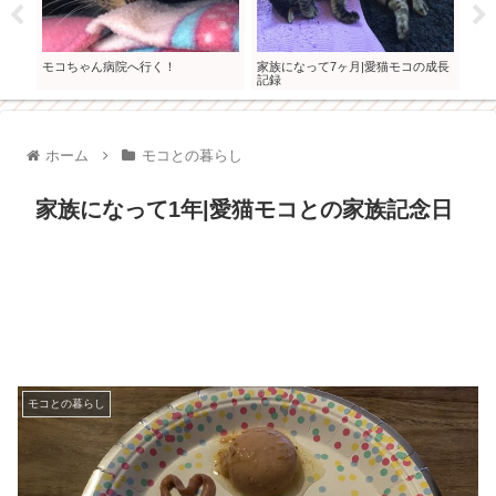
モコちゃん病院へ行く！
家族になって7ヶ月|愛猫モコの成長
モコ
記録
の去
ホーム
モコとの暮らし
家族になって1年|愛猫モコとの家族記念日
モコとの暮らし