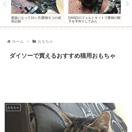
家族になって10ヶ月|愛猫モコの成
DAISOのフェルトキットで愛猫の帽
猫の
長記録
子を手作りしてみた
てこ
ホーム
おもちゃ
ダイソーで買えるおすすめ猫用おもちゃ
おもちゃ