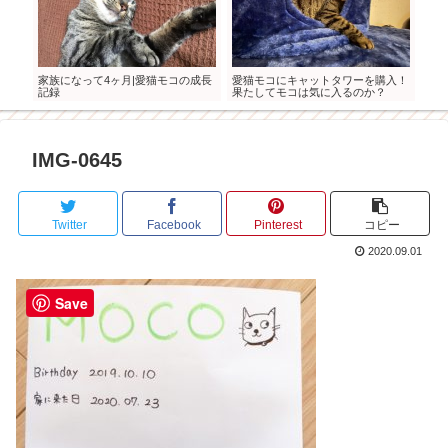
へ行
家族になって4ヶ月|愛猫モコの成長
愛猫モコにキャットタワーを購入！
家族
記録
果たしてモコは気に入るのか？
記録
IMG-0645
Twitter
Facebook
Pinterest
コピー
2020.09.01
Save