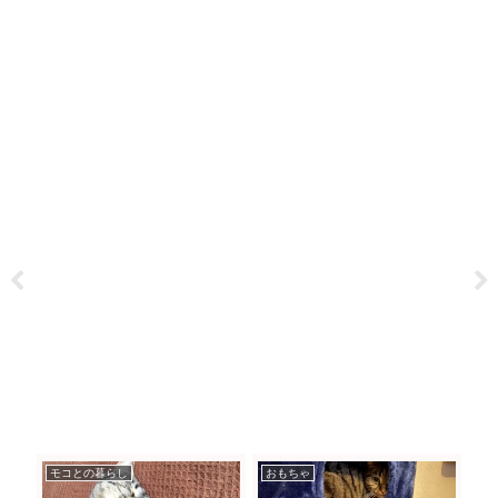
モコとの暮らし
おもちゃ
モ