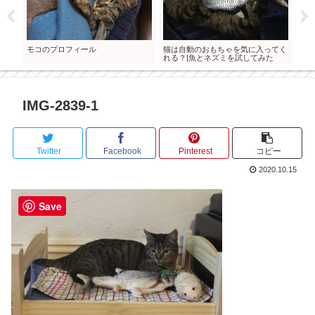
おも
モコのプロフィール
猫は自動のおもちゃを気に入ってく
家族
れる？|魚とネズミを試してみた
長記
IMG-2839-1
Twitter
Facebook
Pinterest
コピー
2020.10.15
Save