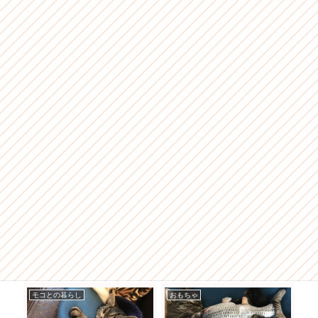
モコとの暮らし
おもちゃ
モ