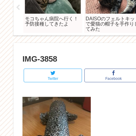
になりま
モコちゃん病院へ行く！
DAISOのフェルトキッ
予防接種してきたよ
で愛猫の帽子を手作り
てみた
IMG-3858
Twitter
Facebook