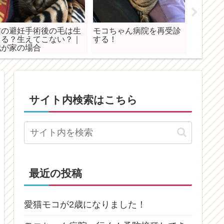
猫の避妊手術後の毛は生
モコちゃん病院を再受診
家族にな
える？生えてこない？｜
する！
モコの
我が家の場合
サイト内検索はこちら
最近の投稿
愛猫モコが2歳になりました！