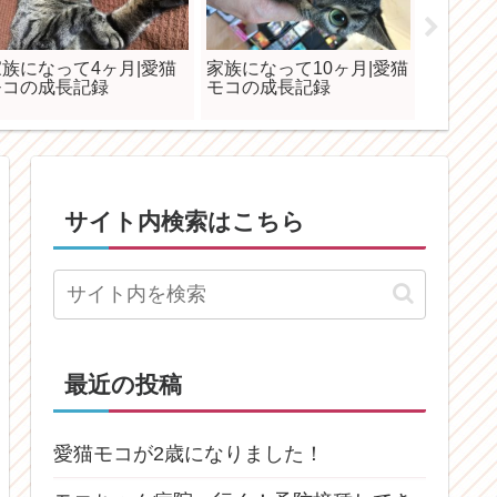
家族になって4ヶ月|愛猫
家族になって10ヶ月|愛猫
DAIS
モコの成長記録
モコの成長記録
で愛猫
てみた
サイト内検索はこちら
最近の投稿
愛猫モコが2歳になりました！