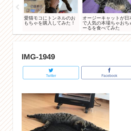
以外考え
愛猫モコにトンネルのお
オージーキャットが日
の名前の
もちゃを購入してみた！
で人気の本場ちゃおち
ーるを食べてみた
IMG-1949
Twitter
Facebook