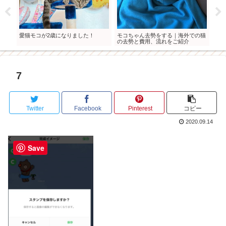
種し
愛猫モコが2歳になりました！
モコちゃん去勢をする｜海外での猫
モコ
の去勢と費用、流れをご紹介
7
Twitter
Facebook
Pinterest
コピー
2020.09.14
Save