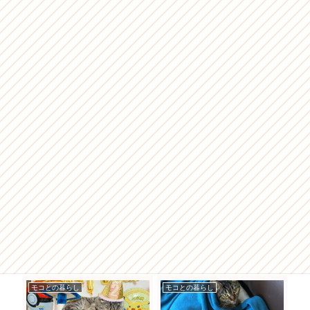
モコとの暮らし
モコとの暮らし
モ