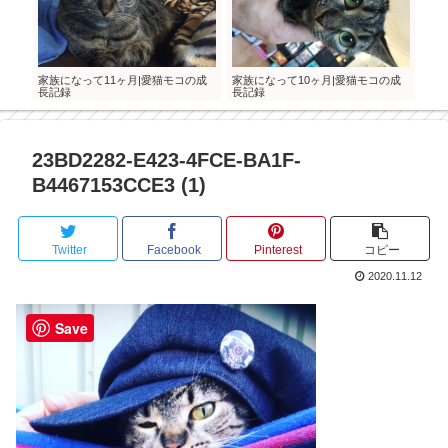
へ行
家族になって11ヶ月|愛猫モコの成
家族になって10ヶ月|愛猫モコの成
家族
長記録
長記録
記録
23BD2282-E423-4FCE-BA1F-
B4467153CCE3 (1)
Twitter
Facebook
Pinterest
コピー
2020.11.12
Save