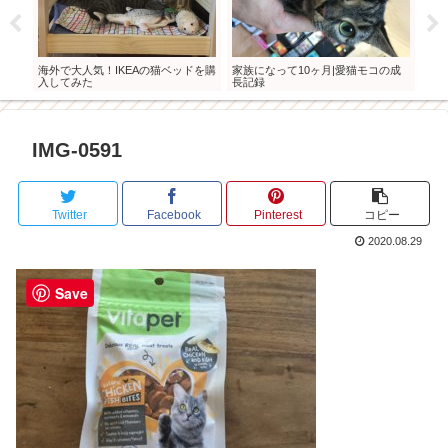
の猫
海外で大人気！IKEAの猫ベッドを購
家族になって10ヶ月|愛猫モコの成
家族
入してみた
長記録
記録
IMG-0591
Twitter
Facebook
Pinterest
コピー
2020.08.29
Save