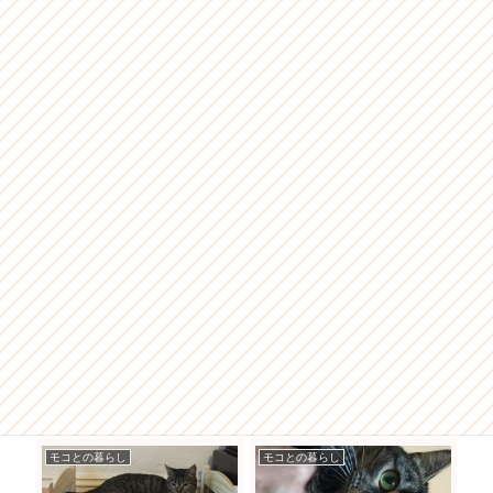
モコとの暮らし
モコとの暮らし
モ