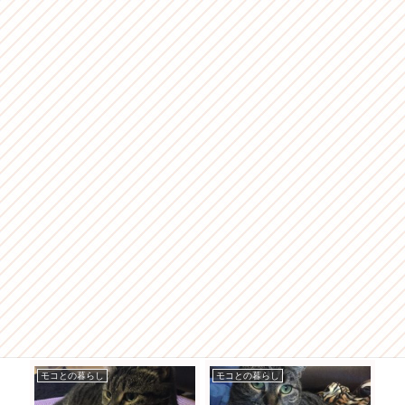
モコとの暮らし
モコとの暮らし
モ