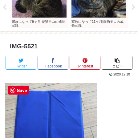
入！
家族になって9ヶ月|愛猫モコの成長
家族になって11ヶ月|愛猫モコの成
愛猫
記録
長記録
た
IMG-5521
Twitter
Facebook
Pinterest
コピー
2020.12.10
Save