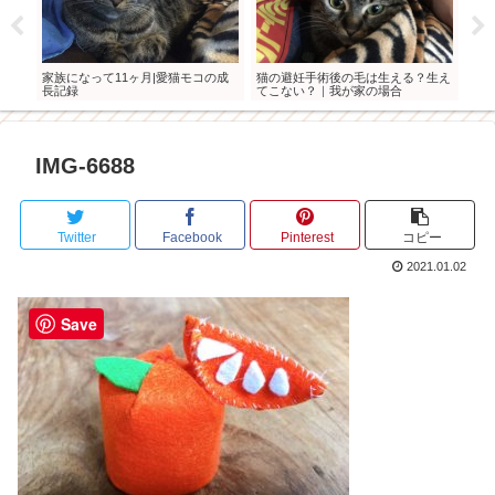
種し
家族になって11ヶ月|愛猫モコの成
猫の避妊手術後の毛は生える？生え
モコ
長記録
てこない？｜我が家の場合
IMG-6688
Twitter
Facebook
Pinterest
コピー
2021.01.02
Save