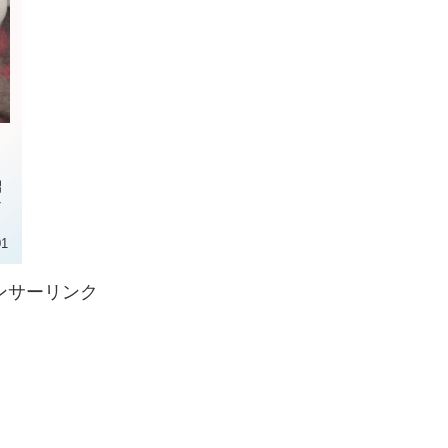
よ
紹
な
。
01
ンサーリンク