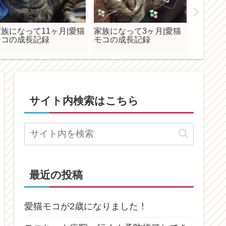
家族になって11ヶ月|愛猫
家族になって3ヶ月|愛猫
愛猫モ
モコの成長記録
モコの成長記録
もちゃ
サイト内検索はこちら
最近の投稿
愛猫モコが2歳になりました！