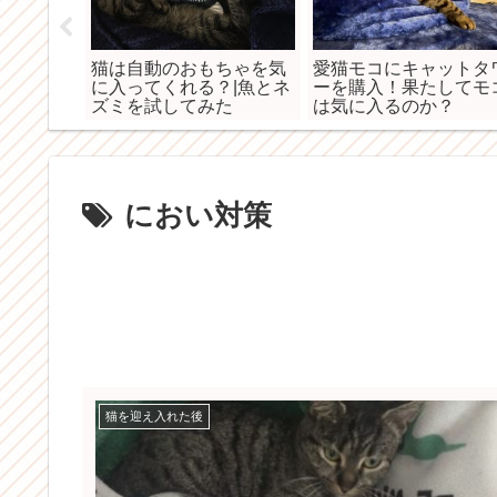
るおすす
猫は自動のおもちゃを気
愛猫モコにキャットタ
に入ってくれる？|魚とネ
ーを購入！果たしてモ
ズミを試してみた
は気に入るのか？
におい対策
猫を迎え入れた後