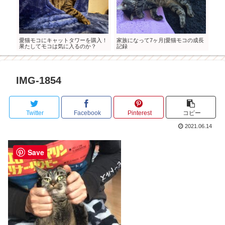
愛猫モコにキャットタワーを購入！
家族になって7ヶ月|愛猫モコの成長
海外
果たしてモコは気に入るのか？
記録
入し
IMG-1854
Twitter
Facebook
Pinterest
コピー
2021.06.14
Save