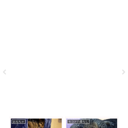
おもちゃ
モコとの暮らし
モ