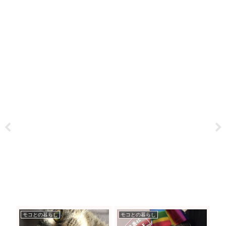
モコとの暮らし
モコとの暮らし
お