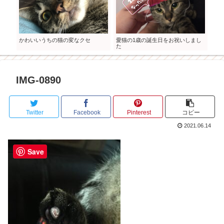
かわいいうちの猫の変なクセ
愛猫の1歳の誕生日をお祝いしまし
愛猫
た
果た
IMG-0890
Twitter
Facebook
Pinterest
コピー
2021.06.14
Save