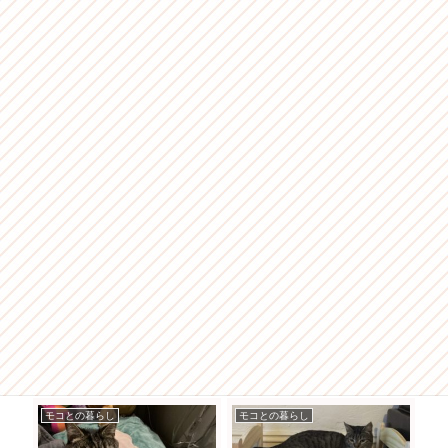
モコとの暮らし
モコとの暮らし
モ