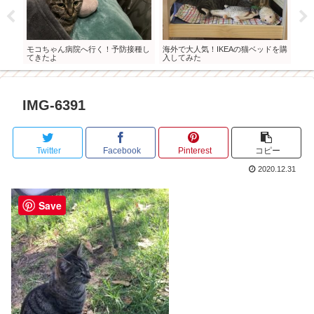
の成
モコちゃん病院へ行く！予防接種し
海外で大人気！IKEAの猫ベッドを購
モコ
てきたよ
入してみた
IMG-6391
Twitter
Facebook
Pinterest
コピー
2020.12.31
Save