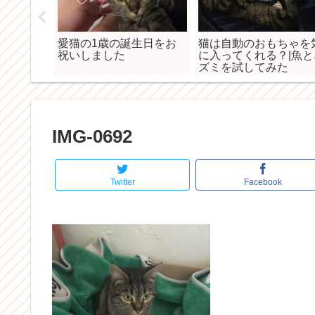
ての歯科
愛猫の1歳の誕生日をお
猫は自動のおもちゃを
ました
祝いしました
に入ってくれる？|魚と
ズミを試してみた
IMG-0692
Twitter
Facebook