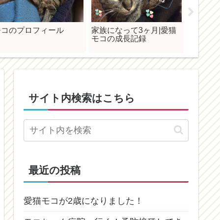
モコのプロフィール
家族になって3ヶ月|愛猫
もはや
モコの成長記録
られな
由来
サイト内検索はこちら
最近の投稿
愛猫モコが2歳になりました！