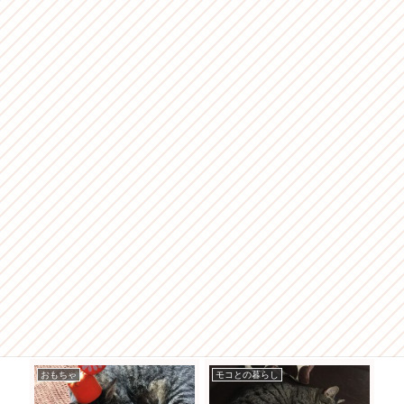
おもちゃ
モコとの暮らし
お