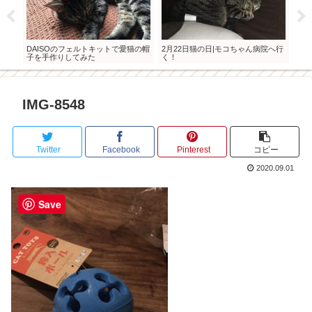
まし
DAISOのフェルトキットで愛猫の帽
2月22日猫の日|モコちゃん病院へ行
猫は
子を手作りしてみた
く！
れる
IMG-8548
Twitter
Facebook
Pinterest
コピー
2020.09.01
Save