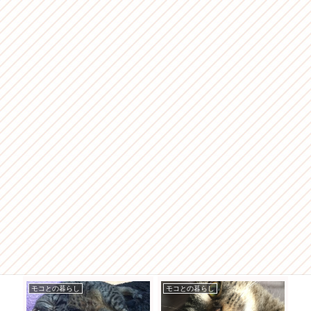
モコとの暮らし
モコとの暮らし
モ