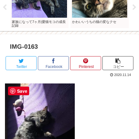
成長
家族になって7ヶ月|愛猫モコの成長
かわいいうちの猫の変なクセ
モコ
記録
IMG-0163
Twitter
Facebook
Pinterest
コピー
2020.11.14
Save