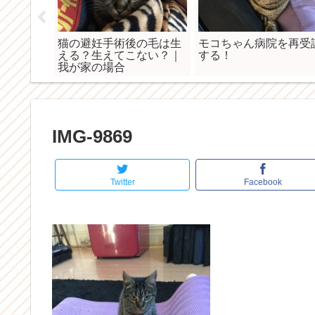
ちゃを気
猫の避妊手術後の毛は生
モコちゃん病院を再受
？|魚とネ
える？生えてこない？｜
する！
た
我が家の場合
IMG-9869
Twitter
Facebook