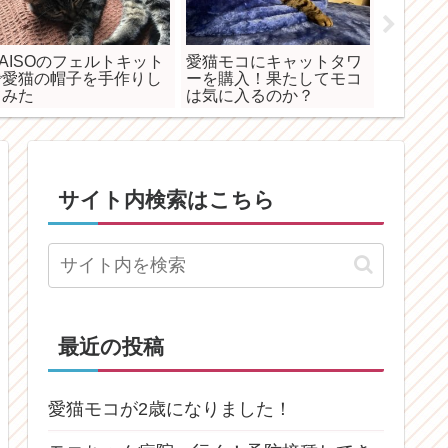
DAISOのフェルトキット
愛猫モコにキャットタワ
家族にな
で愛猫の帽子を手作りし
ーを購入！果たしてモコ
モコの
てみた
は気に入るのか？
サイト内検索はこちら
最近の投稿
愛猫モコが2歳になりました！