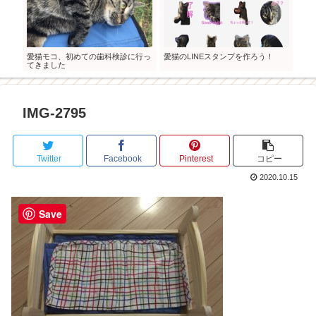
の成
愛猫モコ、初めての歯科検診に行っ
愛猫のLINEスタンプを作ろう！
モコ
てきました
IMG-2795
Twitter
Facebook
Pinterest
コピー
2020.10.15
Save