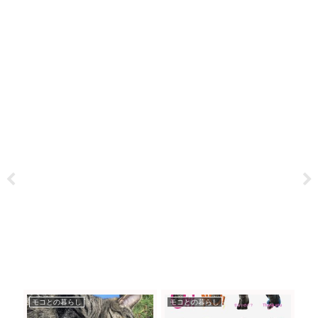
モコとの暮らし
モコとの暮らし
モ