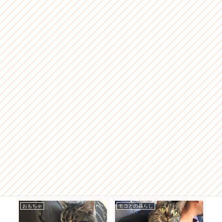
おもちゃ
モコとの暮らし
モ