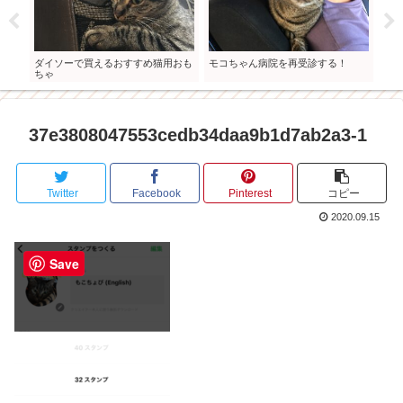
成長
ダイソーで買えるおすすめ猫用おも
モコちゃん病院を再受診する！
家族
ちゃ
長記
37e3808047553cedb34daa9b1d7ab2a3-1
Twitter
Facebook
Pinterest
コピー
2020.09.15
Save