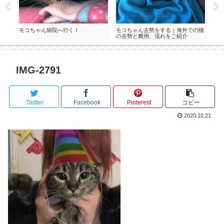
成長
モコちゃん病院へ行く！
モコちゃん去勢をする｜海外での猫
家族
の去勢と費用、流れをご紹介
記録
IMG-2791
Twitter
Facebook
Pinterest
コピー
2020.10.21