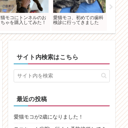
愛猫モコにトンネルのお
愛猫モコ、初めての歯科
もはや
もちゃを購入してみた！
検診に行ってきました
られな
由来
サイト内検索はこちら
最近の投稿
愛猫モコが2歳になりました！