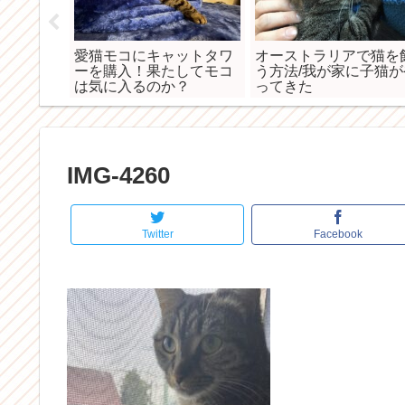
へ行く！
愛猫モコにキャットタワ
オーストラリアで猫を
たよ
ーを購入！果たしてモコ
う方法/我が家に子猫が
は気に入るのか？
ってきた
IMG-4260
Twitter
Facebook