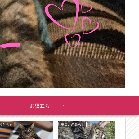
お役立ち
おもちゃ
モコとの暮らし
モコとの