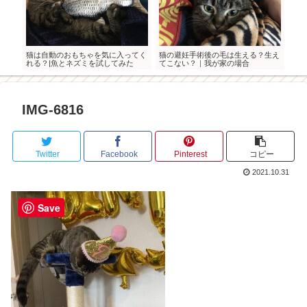
の猫
猫は自動のおもちゃを気に入ってく
猫の避妊手術後の毛は生える？生え
2月
れる？|魚とネズミを試してみた
てこない？｜我が家の場合
く！
IMG-6816
Twitter
Facebook
Pinterest
コピー
2021.10.31
Save