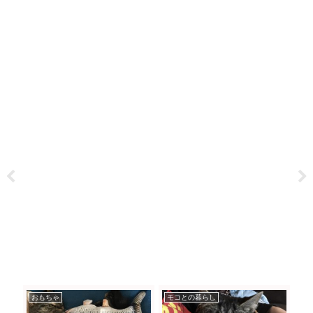
おもちゃ
モコとの暮らし
モ